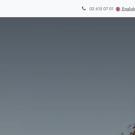
din
Styles de jardins
Blog
Contact
English
02 615 07 01