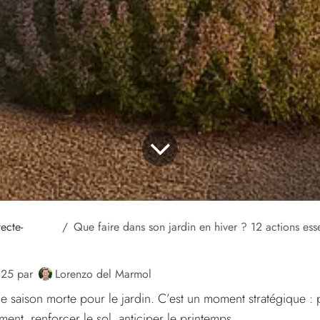
tecte-
Que faire dans son jardin en hiver ? 12 actions essentielles pour
Lorenzo del Marmol
025
par
une saison morte pour le jardin. C’est un moment stratégique : 
ment, renforcer le sol, anticiper le printemps.