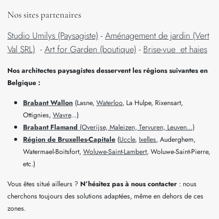
Nos sites partenaires
Studio Umilys (Paysagiste)
-
Aménagement de jardin (Vert
Val SRL)
-
Art for Garden (boutique)
-
Brise-vue et haies
Nos architectes paysagistes desservent les régions suivantes en
Belgique :
Brabant Wallon
(Lasne,
Waterloo
, La Hulpe, Rixensart,
Ottignies,
Wavre
...)
Brabant Flamand
(Overijse, Maleizen, Tervuren, Leuven...)
Région de Bruxelles-Capitale
(
Uccle
,
Ixelles
, Auderghem,
Watermael-Boitsfort,
Woluwe-Saint-Lambert
, Woluwe-Saint-Pierre,
etc.)
Vous êtes situé ailleurs ?
N’hésitez pas à nous contacter
: nous
cherchons toujours des solutions adaptées, même en dehors de ces
zones.