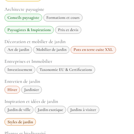
Architecte paysagiste
Conseils paysagiste
Formations et cours
Paysagistes & Inspirations
Prix et devis
Décoration et mobilier de jardin
Art de jardin
Mobilier de jardin
Pots en terre cuite XXL
Entreprises et Immobilier
Investissement
Taxonomie EU & Certifications
Entretien de jardin
Hiver
Jardinier
Inspiration et idées de jardin
Jardin de ville
Jardin exotique
Jardins à visiter
Styles de jardin
Plantes et biodiversité