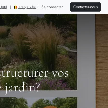
Contactez-nous
Se connecter
 (UK)
|
Français (BE)
tructurer vos
 jardin?