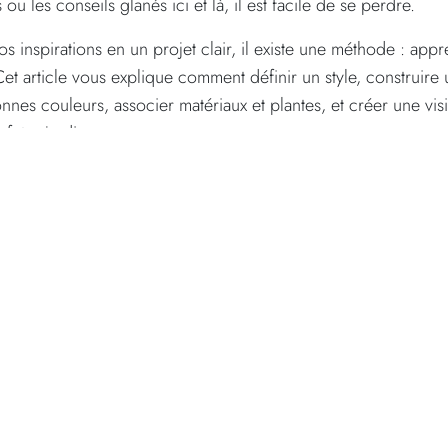
 ou les conseils glanés ici et là, il est facile de se perdre.
os inspirations en un projet clair, il existe une méthode : app
Cet article vous explique comment définir un style, construi
bonnes couleurs, associer matériaux et plantes, et créer une vi
futur jardin.
oi structurer vos idées jardi
s n’est pas suffisant : sans structure, vos inspirations restent
es de jardin
vous permet :
e que vous aimez vraiment ;
re style ;
rdin surchargé ;
ambiance cohérente ;
 travail avec un
architecte paysagiste
;