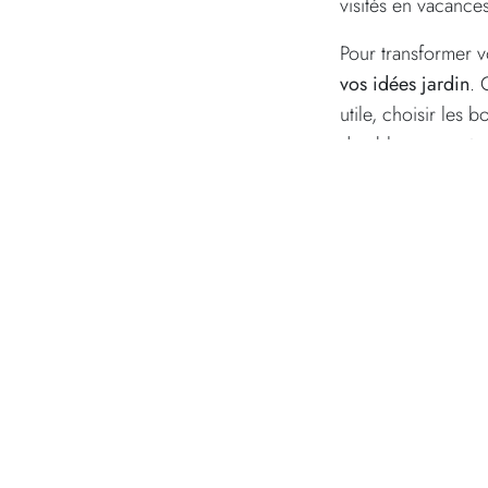
visités en vacances
Pour transformer v
vos idées jardin
. 
utile, choisir les 
durable pour votre 
1. Pourqu
Accumuler des image
Organiser vos
idé
d’identifier c
de clarifier vot
d’éviter un ja
de créer une 
de faciliter le