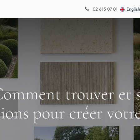
din
Styles de jardins
Blog
Contact
English
02 615 07 01
 Comment trouver et s
tions pour créer votre