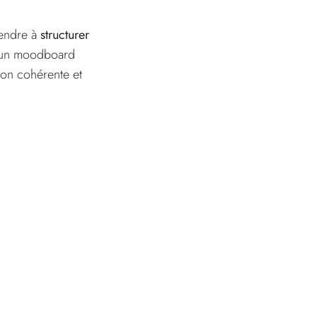
rendre à
structurer
re un moodboard
sion cohérente et
n ?
 floues.