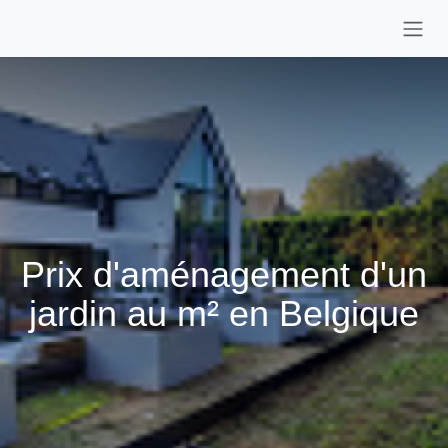
Se rendre au contenu
Prix d'aménagement d'un
jardin au m² en Belgique