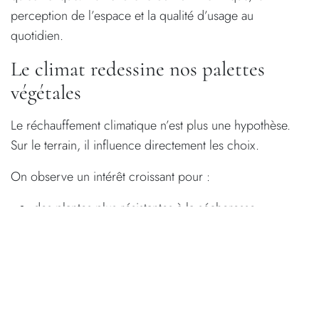
perception de l’espace et la qualité d’usage au
quotidien.
Le climat redessine nos palettes
végétales
Le réchauffement climatique n’est plus une hypothèse.
Sur le terrain, il influence directement les choix.
On observe un intérêt croissant pour :
des plantes plus résistantes à la sécheresse,
des ambiances méditerranéennes ou sud-
européennes,
des feuillages persistants, texturés, moins gourmands
en eau.