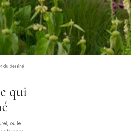
et du dessiné
e qui
né
rel, ou le