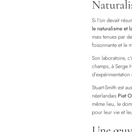
Naturali
Si l'on devait rés
le naturalisme et 
mais tenues par des
foisonnante et le m
Son laboratoire, c
champs, à Serge Hi
d'expérimentation q
Stuart-Smith est a
néerlandais
Piet O
même lieu, le doma
pour leur vie et l
Une œuv