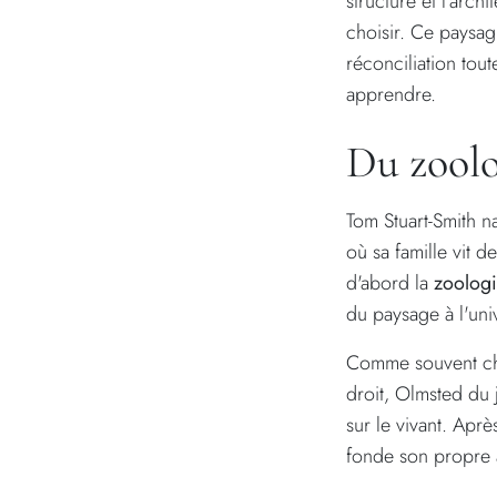
structuré et l'arch
choisir. Ce paysagi
réconciliation tout
apprendre.
Du zoolo
Tom Stuart-Smith na
où sa famille vit d
d'abord la
zoolog
du paysage à l'uni
Comme souvent chez
droit, Olmsted du j
sur le vivant. Aprè
fonde son propre a