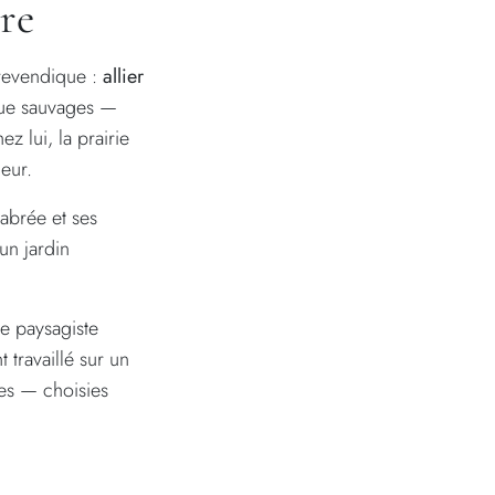
re
 revendique :
allier
que sauvages —
z lui, la prairie
leur.
labrée et ses
n jardin
le paysagiste
 travaillé sur un
tes — choisies