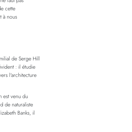
 ne faut pas
de cette
nt à nous
ilial de Serge Hill
vident : il étudie
ers l'architecture
h est venu du
d de naturaliste
izabeth Banks, il