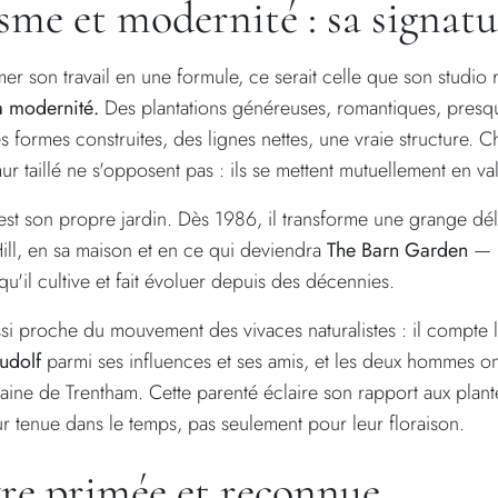
sme et modernité : sa signatu
umer son travail en une formule, ce serait celle que son studio
la modernité.
Des plantations généreuses, romantiques, pres
 formes construites, des lignes nettes, une vraie structure. Che
ur taillé ne s'opposent pas : ils se mettent mutuellement en va
'est son propre jardin. Dès 1986, il transforme une grange dé
ll, en sa maison et en ce qui deviendra
The Barn Garden
— u
u'il cultive et fait évoluer depuis des décennies.
ussi proche du mouvement des vivaces naturalistes : il compte 
udolf
parmi ses influences et ses amis, et les deux hommes ont
ine de Trentham. Cette parenté éclaire son rapport aux plan
eur tenue dans le temps, pas seulement pour leur floraison.
re primée et reconnue