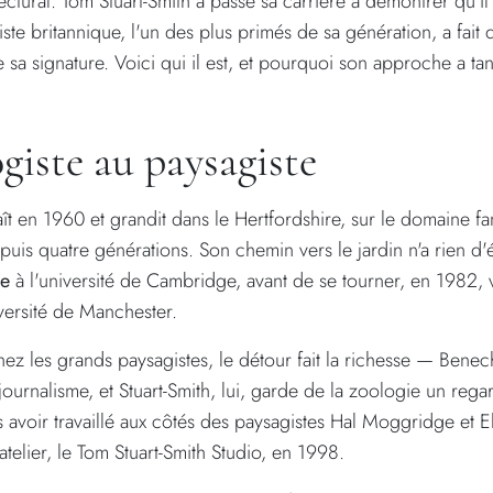
itectural. Tom Stuart-Smith a passé sa carrière à démontrer qu'il
ste britannique, l'un des plus primés de sa génération, a fait 
e sa signature. Voici qui il est, et pourquoi son approche a ta
giste au paysagiste
ît en 1960 et grandit dans le Hertfordshire, sur le domaine fam
epuis quatre générations. Son chemin vers le jardin n'a rien d'é
ie
à l'université de Cambridge, avant de se tourner, en 1982, v
versité de Manchester.
 les grands paysagistes, le détour fait la richesse — Benec
ournalisme, et Stuart-Smith, lui, garde de la zoologie un regar
s avoir travaillé aux côtés des paysagistes Hal Moggridge et El
telier, le Tom Stuart-Smith Studio, en 1998.