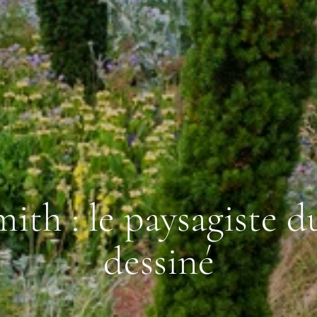
th : le paysagiste d
dessiné