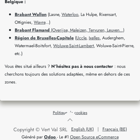
Belgique :
Brabant Wallon
(Lasne,
Waterloo
, La Hulpe, Rixensart,
Ottignies,
Wavre
...)
Brabant Flamand
(Overijse, Maleizen, Tervuren, Leuven...)
Région de Bruxelles-Capitale
(
Uccle
,
Ixelles
, Auderghem,
Watermael-Boitsfort,
Woluwe-Saint-Lambert
, Woluwe-Saint-Pierre,
etc.)
Vous êtes situé ailleurs ?
N’hésitez pas à nous contacter
: nous
cherchons toujours des solutions adaptées, même en dehors de ces
zones.
Politique de cookies
Copyright © Vert Val SRL
English (UK)
|
Français (BE)
Généré par
Odoo
- Le #1
Open Source eCommerce