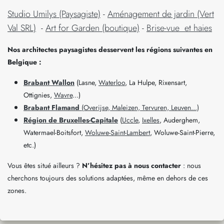
Studio Umilys (Paysagiste)
-
Aménagement de jardin (Vert
Val SRL)
-
Art for Garden (boutique)
-
Brise-vue et haies
Nos architectes paysagistes desservent les régions suivantes en
Belgique :
Brabant Wallon
(Lasne,
Waterloo
, La Hulpe, Rixensart,
Ottignies,
Wavre
...)
Brabant Flamand
(Overijse, Maleizen, Tervuren, Leuven...)
Région de Bruxelles-Capitale
(
Uccle
,
Ixelles
, Auderghem,
Watermael-Boitsfort,
Woluwe-Saint-Lambert
, Woluwe-Saint-Pierre,
etc.)
Vous êtes situé ailleurs ?
N’hésitez pas à nous contacter
: nous
cherchons toujours des solutions adaptées, même en dehors de ces
zones.