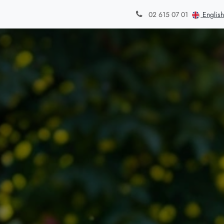
din
Styles de jardins
Blog
Contact
English
02 615 07 01